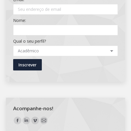
Nome:
Qual o seu perfil?
Acompanhe-nos!
Encontre-nos em:
Facebook
Linkedin
Vimeo
Mail