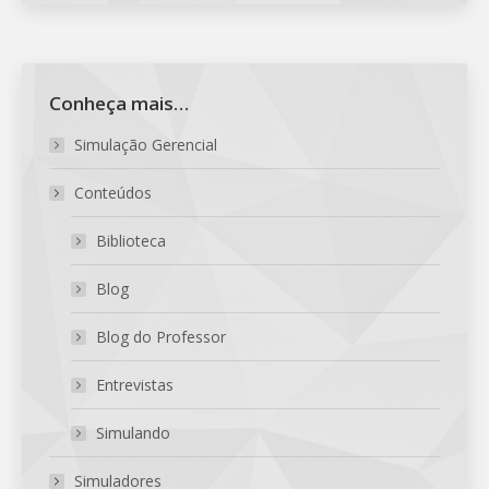
page
page
page
page
opens
opens
opens
opens
in
in
in
in
new
new
new
new
Conheça mais…
window
window
window
window
Simulação Gerencial
Conteúdos
Biblioteca
Blog
Blog do Professor
Entrevistas
Simulando
Simuladores