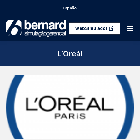
Español
WebSimulador
L’Oreál
Você está aqui: