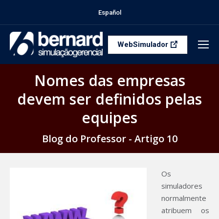
Español
WebSimulador
Nomes das empresas
devem ser definidos pelas
equipes
Blog do Professor - Artigo 10
Os
simuladores
normalmente
atribuem os